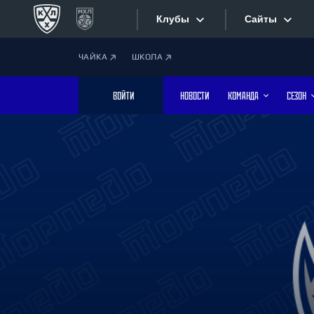
Клубы
Сайты
ЧАЙКА
ШКОЛА
Конференция «Запад»
Сайты
ВОЙТИ
НОВОСТИ
КОМАНДА
СЕЗОН
Дивизион Боброва
Лада
Видеотран
СКА
Хайлайты
Спартак
Торпедо
Текстовые
ХК Сочи
Интернет-
Дивизион Тарасова
Фотобанк
Динамо Мн
Динамо М
Приложе