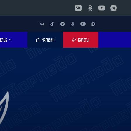
КЛУБ
МАГАЗИН
БИЛЕТЫ