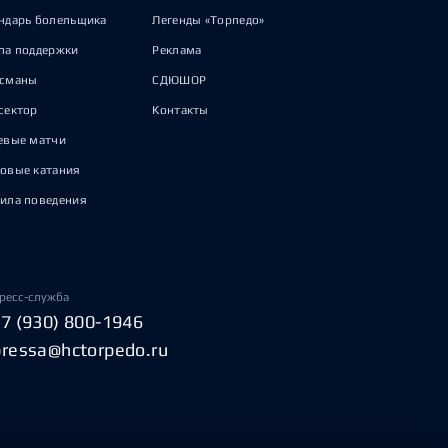
ндарь болельщика
Легенды «Торпедо»
па поддержки
Реклама
исманы
СДЮШОР
сектор
Контакты
евые матчи
овые катания
ила поведения
ресс-служба
+7 (930) 800-1946
pressa@hctorpedo.ru