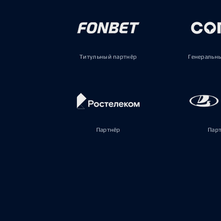
Титульный партнёр
Генеральн
Партнёр
Пар