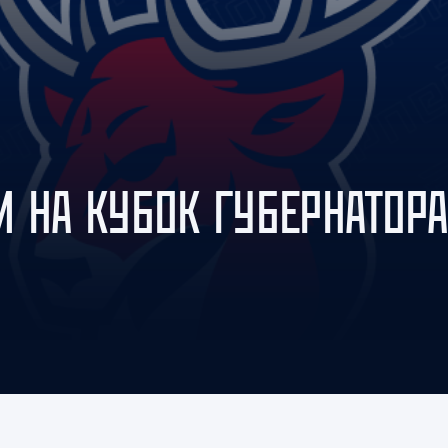
Амур
Барыс
Салават Юлаев
Сибирь
И НА КУБОК ГУБЕРНАТОРА