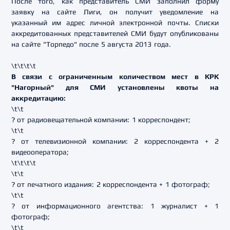
После того, как представитель СМИ заполнил форму
заявку на сайте Лиги, он получит уведомление на
указанный им адрес личной электронной почты. Списки
аккредитованных представителей СМИ будут опубликованы
на сайте "Торпедо" после 5 августа 2013 года.
\t\t\t\t
В связи с ограниченным количеством мест в КРК
"Нагорный" для СМИ установлены квоты на
аккредитацию:
\t\t
? от радиовещательной компании: 1 корреспондент;
\t\t
? от телевизионной компании: 2 корреспондента + 2
видеооператора;
\t\t\t\t
\t\t
? от печатного издания: 2 корреспондента + 1 фотограф;
\t\t
? от информационного агентства: 1 журналист + 1
фотограф;
\t\t