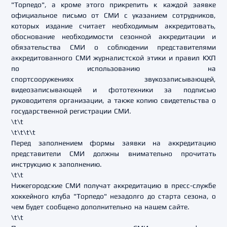
"Торпедо", а кроме этого
прикрепить к каждой заявке
официальное письмо от СМИ с
указанием сотрудников,
которых издание считает необходимым
аккредитовать,
обоснование необходимости сезонной
аккредитации и
обязательства СМИ о соблюдении
представителями
аккредитованного СМИ журналистской этики и
правил КХЛ
по использованию на
спортсооружениях
звукозаписывающей,
видеозаписывающей и фототехники за
подписью
руководителя организации, а также копию
свидетельства о
государственной регистрации СМИ.
\t\t
\t\t\t\t
Перед заполнением формы заявки на аккредитацию
представители СМИ должны внимательно прочитать
инструкцию к заполнению.
\t\t
Нижегородские СМИ получат аккредитацию в пресс-службе
хоккейного клуба "Торпедо" незадолго до старта сезона, о
чем будет сообщено дополнительно на нашем сайте.
\t\t