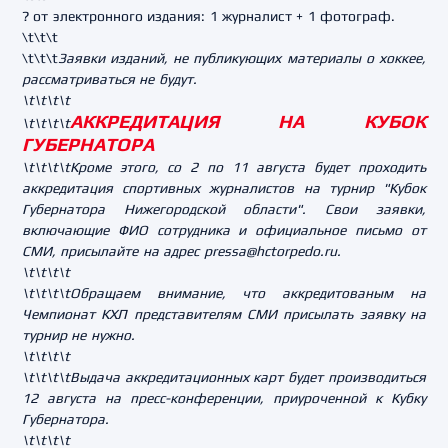
? от электронного издания: 1 журналист + 1 фотограф.
\t\t\t
\t\t\t
Заявки изданий, не публикующих материалы о хоккее,
рассматриваться не будут.
\t\t\t\t
АККРЕДИТАЦИЯ НА КУБОК
\t\t\t\t
ГУБЕРНАТОРА
\t\t\t\tКроме этого, со 2 по 11 августа будет проходить
аккредитация спортивных журналистов на турнир "Кубок
Губернатора Нижегородской области". Свои заявки,
включающие ФИО сотрудника и официальное письмо от
СМИ, присылайте на адрес pressa@hctorpedo.ru.
\t\t\t\t
\t\t\t\tОбращаем внимание, что аккредитованым на
Чемпионат КХЛ представителям СМИ присылать заявку на
турнир не нужно.
\t\t\t\t
\t\t\t\tВыдача аккредитационных карт будет производиться
12 августа на пресс-конференции, приуроченной к Кубку
Губернатора.
\t\t\t\t