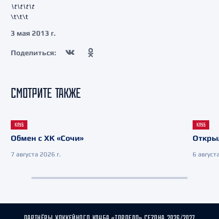
\t\t\t\t
\t\t\t
3 мая 2013 г.
Поделиться:
СМОТРИТЕ ТАКЖЕ
КЛУБ
КЛУБ
Обмен с ХК «Сочи»
Откры
7 августа 2026 г.
6 августа
ПАРТНЁРЫ ХОККЕЙНОГО КЛУБА «ТОРПЕДО» СЕЗОНА 2026/2027