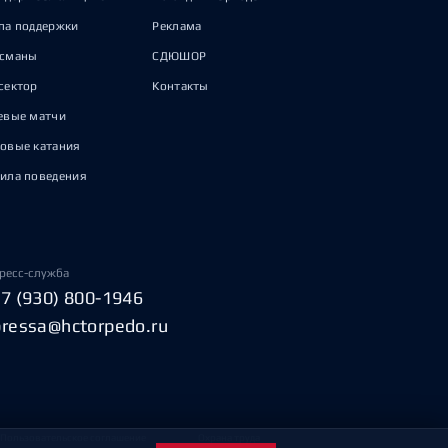
па поддержки
Реклама
исманы
СДЮШОР
сектор
Контакты
евые матчи
овые катания
ила поведения
ресс-служба
+7 (930) 800-1946
pressa@hctorpedo.ru
Пользовательское соглашение
Охрана труда