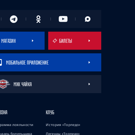
МАГАЗИН
БИЛЕТЫ
МОБИЛЬНОЕ ПРИЛОЖЕНИЕ
МХК ЧАЙКА
ЗОНА
КЛУБ
рамма лояльности
История «Торпедо»
ндарь болельщика
Легенды «Торпедо»