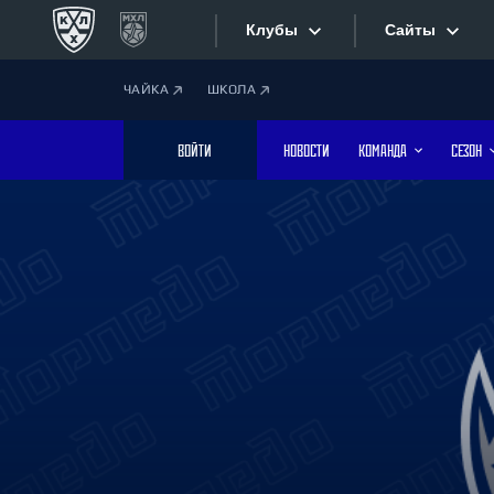
Клубы
Сайты
ЧАЙКА
ШКОЛА
Конференция «Запад»
Сайты
ВОЙТИ
НОВОСТИ
КОМАНДА
СЕЗОН
Дивизион Боброва
Лада
Видеотран
СКА
Хайлайты
Спартак
Торпедо
Текстовые
ХК Сочи
Интернет-
Дивизион Тарасова
Фотобанк
Динамо Мн
Динамо М
Приложе