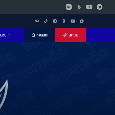
КЛУБ
МАГАЗИН
БИЛЕТЫ