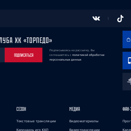
ЛУБА ХК «ТОРПЕДО»
Подписываясь на рассылку, Вы
ПОДПИСАТЬСЯ
соглашаетесь
с
политикой обработки
персональных данных
СЕЗОН
МЕДИА
ФАН-
Текстовые трансляции
Видеоматериалы
Прог
Календарь игр КХЛ
Видеотрансляции
Кале