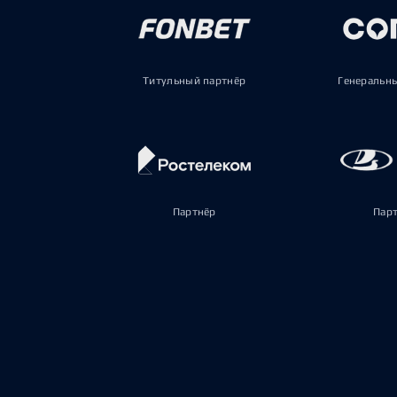
Титульный партнёр
Генеральн
Партнёр
Пар