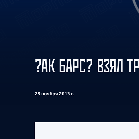
Локомотив
Северсталь
ЦСКА
Шанхайские Драконы
?АК БАРС? ВЗЯЛ Т
25 ноября 2013 г.