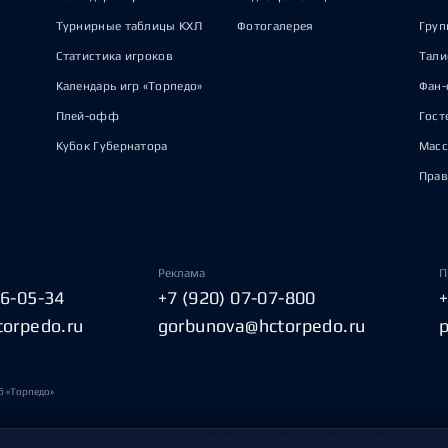
Турнирные таблицы КХЛ
Фотогалерея
Груп
Статистика игроков
Тал
Календарь игр «Торпедо»
Фан-
Плей-офф
Гост
Кубок Губернатора
Масс
Прав
Реклама
П
06-05-34
+7 (920) 07-07-800
torpedo.ru
gorbunova@hctorpedo.ru
б «Торпедо»
Политика обработки персональных данных