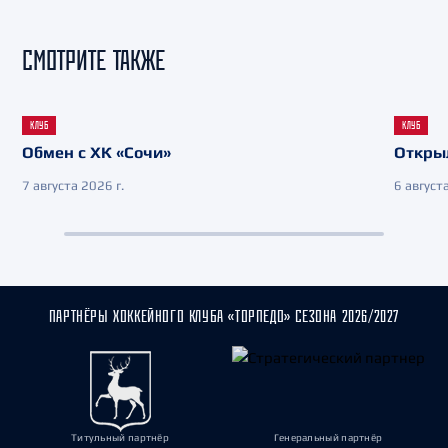
СМОТРИТЕ ТАКЖЕ
КЛУБ
КЛУБ
Обмен с ХК «Сочи»
Откры
7 августа 2026 г.
6 августа
ПАРТНЁРЫ ХОККЕЙНОГО КЛУБА «ТОРПЕДО» СЕЗОНА 2026/2027
Титульный партнёр
Генеральный партнёр