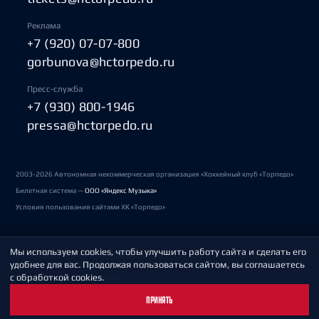
Реклама
+7 (920) 07-07-800
gorbunova@hctorpedo.ru
Пресс-служба
+7 (930) 800-1946
pressa@hctorpedo.ru
2003-2026 Автономная некоммерческая организация «Хоккейный клуб «Торпедо»
Билетная система —
ООО «Яндекс Музыка»
Условия пользования сайтами ХК «Торпедо»
Мы используем cookies, чтобы улучшить работу сайта и сделать его
Политика обработки персональных данных
удобнее для вас. Продолжая пользоваться сайтом, вы соглашаетесь
с обработкой cookies.
Пользовательское соглашение
ПРИНЯТЬ
Охрана труда