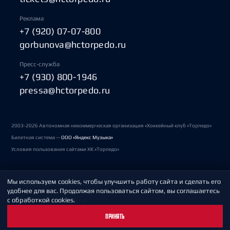
Реклама
+7 (920) 07-07-800
gorbunova@hctorpedo.ru
Пресс-служба
+7 (930) 800-1946
pressa@hctorpedo.ru
2003-2026 Автономная некоммерческая организация «Хоккейный клуб «Торпедо»
Билетная система —
ООО «Яндекс Музыка»
Условия пользования сайтами ХК «Торпедо»
Мы используем cookies, чтобы улучшить работу сайта и сделать его
Политика обработки персональных данных
удобнее для вас. Продолжая пользоваться сайтом, вы соглашаетесь
с обработкой cookies.
Пользовательское соглашение
ПРИНЯТЬ
Охрана труда