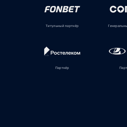
Титульный партнёр
Генеральн
Партнёр
Пар