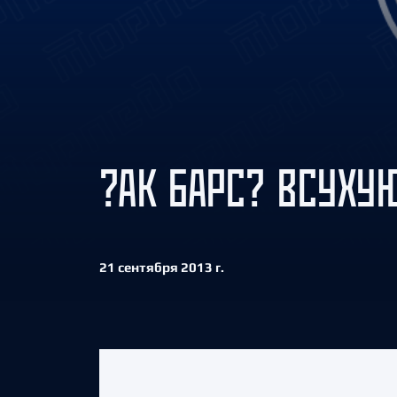
Локомотив
Северсталь
ЦСКА
Шанхайские Драконы
?АК БАРС? ВСУХУ
21 сентября 2013 г.