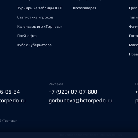
Турнирные таблицы КХЛ
Фотогалерея
Груп
Статистика игроков
Тал
Календарь игр «Торпедо»
Фан-
Плей-офф
Гост
Кубок Губернатора
Масс
Прав
Реклама
П
06-05-34
+7 (920) 07-07-800
torpedo.ru
gorbunova@hctorpedo.ru
б «Торпедо»
Политика обработки персональных данных