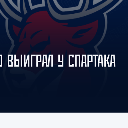
Амур
Барыс
Салават Юлаев
Сибирь
Ю ВЫИГРАЛ У СПАРТАКА