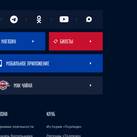
МАГАЗИН
БИЛЕТЫ
МОБИЛЬНОЕ ПРИЛОЖЕНИЕ
МХК ЧАЙКА
ЗОНА
КЛУБ
рамма лояльности
История «Торпедо»
ндарь болельщика
Легенды «Торпедо»