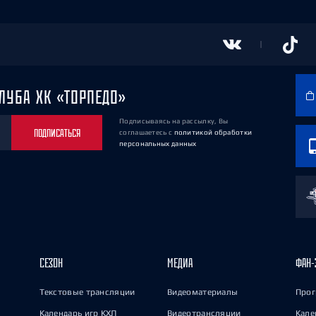
ЛУБА ХК «ТОРПЕДО»
Подписываясь на рассылку, Вы
ПОДПИСАТЬСЯ
соглашаетесь
с
политикой обработки
персональных данных
СЕЗОН
МЕДИА
ФАН-
Текстовые трансляции
Видеоматериалы
Прог
Календарь игр КХЛ
Видеотрансляции
Кале