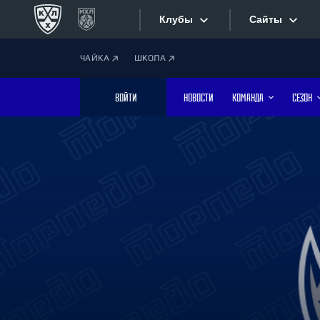
Клубы
Сайты
ЧАЙКА
ШКОЛА
Конференция «Запад»
Сайты
ВОЙТИ
НОВОСТИ
КОМАНДА
СЕЗОН
Дивизион Боброва
Лада
Видеотран
СКА
Хайлайты
Спартак
Торпедо
Текстовые
ХК Сочи
Интернет-
Дивизион Тарасова
Фотобанк
Динамо Мн
Динамо М
Приложе