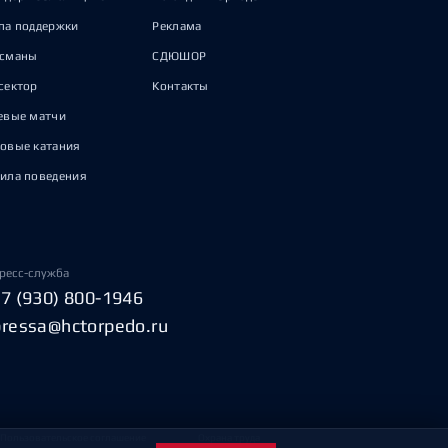
па поддержки
Реклама
исманы
СДЮШОР
сектор
Контакты
евые матчи
овые катания
ила поведения
ресс-служба
+7 (930) 800-1946
pressa@hctorpedo.ru
Пользовательское соглашение
Охрана труда