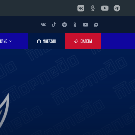
КЛУБ
МАГАЗИН
БИЛЕТЫ