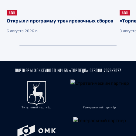
КЛУБ
КЛУБ
Открыли программу тренировочных сборов
«Торпе
6 августа 2026 г.
3 августа
ПАРТНЁРЫ ХОККЕЙНОГО КЛУБА «ТОРПЕДО» СЕЗОНА 2026/2027
Титульный партнёр
Генеральный партнёр