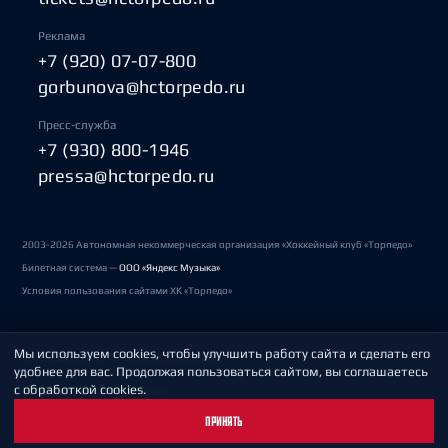
Реклама
+7 (920) 07-07-800
gorbunova@hctorpedo.ru
Пресс-служба
+7 (930) 800-1946
pressa@hctorpedo.ru
2003-2026 Автономная некоммерческая организация «Хоккейный клуб «Торпедо»
Билетная система —
ООО «Яндекс Музыка»
Условия пользования сайтами ХК «Торпедо»
Мы используем cookies, чтобы улучшить работу сайта и сделать его
Политика обработки персональных данных
удобнее для вас. Продолжая пользоваться сайтом, вы соглашаетесь
с обработкой cookies.
Пользовательское соглашение
ПРИНЯТЬ
Охрана труда