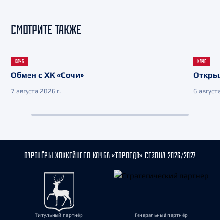
СМОТРИТЕ ТАКЖЕ
КЛУБ
КЛУБ
Обмен с ХК «Сочи»
Откры
7 августа 2026 г.
6 августа
ПАРТНЁРЫ ХОККЕЙНОГО КЛУБА «ТОРПЕДО» СЕЗОНА 2026/2027
Титульный партнёр
Генеральный партнёр