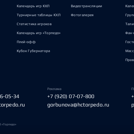
Календарь игр КХЛ
Видеотрансляции
Кале
Турнирные таблицы КХЛ
Фотогалерея
Груп
Статистика игроков
Тал
Календарь игр «Торпедо»
Фан-
Плей-офф
Гост
Кубок Губернатора
Масс
Прав
Реклама
П
06-05-34
+7 (920) 07-07-800
torpedo.ru
gorbunova@hctorpedo.ru
б «Торпедо»