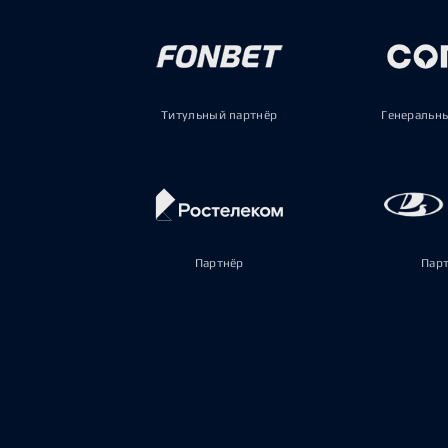
Титульный партнёр
Генеральн
Партнёр
Пар