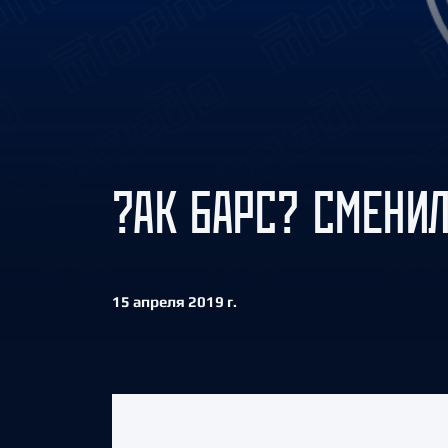
Локомотив
Северсталь
ЦСКА
Шанхайские Драконы
?АК БАРС? СМЕНИЛ
15 апреля 2019 г.