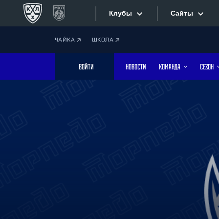
Клубы
Сайты
ЧАЙКА
ШКОЛА
Конференция «Запад»
Сайты
ВОЙТИ
НОВОСТИ
КОМАНДА
СЕЗОН
Дивизион Боброва
Лада
Видеотран
СКА
Хайлайты
Спартак
Торпедо
Текстовые
ХК Сочи
Интернет-
Дивизион Тарасова
Фотобанк
Динамо Мн
Динамо М
Приложе