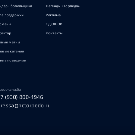
ндарь болельщика
Легенды «Торпедо»
па поддержки
Реклама
исманы
СДЮШОР
сектор
Контакты
евые матчи
овые катания
ила поведения
ресс-служба
+7 (930) 800-1946
pressa@hctorpedo.ru