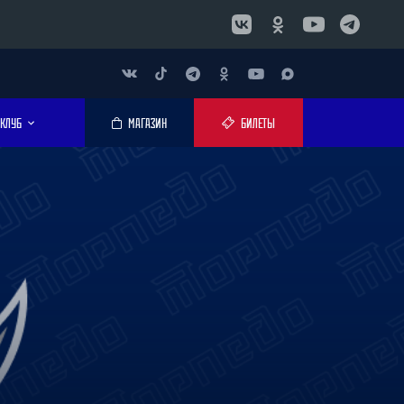
КЛУБ
МАГАЗИН
БИЛЕТЫ