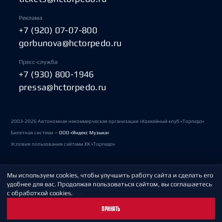
Реклама
+7 (920) 07-07-800
gorbunova@hctorpedo.ru
Пресс-служба
+7 (930) 800-1946
pressa@hctorpedo.ru
2003-2026 Автономная некоммерческая организация «Хоккейный клуб «Торпедо»
Билетная система —
ООО «Яндекс Музыка»
Условия пользования сайтами ХК «Торпедо»
Мы используем cookies, чтобы улучшить работу сайта и сделать его
Политика обработки персональных данных
удобнее для вас. Продолжая пользоваться сайтом, вы соглашаетесь
с обработкой cookies.
Пользовательское соглашение
ПРИНЯТЬ
Охрана труда