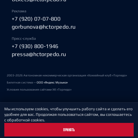
Реклама
+7 (920) 07-07-800
gorbunova@hctorpedo.ru
Пресс-служба
+7 (930) 800-1946
pressa@hctorpedo.ru
2003-2026 Автономная некоммерческая организация «Хоккейный клуб «Торпедо»
Билетная система —
ООО «Яндекс Музыка»
Условия пользования сайтами ХК «Торпедо»
Мы используем cookies, чтобы улучшить работу сайта и сделать его
Политика обработки персональных данных
удобнее для вас. Продолжая пользоваться сайтом, вы соглашаетесь
с обработкой cookies.
Пользовательское соглашение
ПРИНЯТЬ
Охрана труда