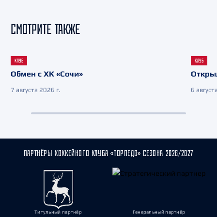
СМОТРИТЕ ТАКЖЕ
КЛУБ
КЛУБ
Обмен с ХК «Сочи»
Откры
7 августа 2026 г.
6 августа
ПАРТНЁРЫ ХОККЕЙНОГО КЛУБА «ТОРПЕДО» СЕЗОНА 2026/2027
Титульный партнёр
Генеральный партнёр