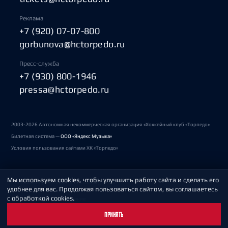
Реклама
+7 (920) 07-07-800
gorbunova@hctorpedo.ru
Пресс-служба
+7 (930) 800-1946
pressa@hctorpedo.ru
2003-2026 Автономная некоммерческая организация «Хоккейный клуб «Торпедо»
Билетная система —
ООО «Яндекс Музыка»
Условия пользования сайтами ХК «Торпедо»
Мы используем cookies, чтобы улучшить работу сайта и сделать его
Политика обработки персональных данных
удобнее для вас. Продолжая пользоваться сайтом, вы соглашаетесь
с обработкой cookies.
Пользовательское соглашение
ПРИНЯТЬ
Охрана труда