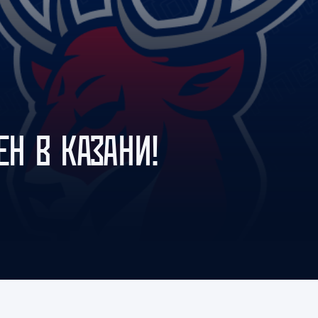
Амур
Барыс
Салават Юлаев
Сибирь
ЕН В КАЗАНИ!