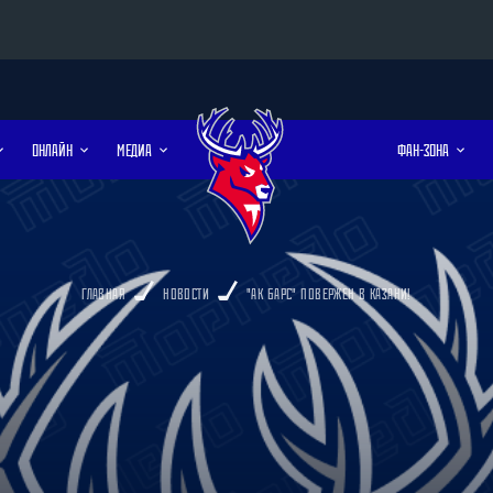
Конференция «Восток»
ОНЛАЙН
МЕДИА
ФАН-ЗОНА
Дивизион Харламова
Автомобилист
сляции
Ак Барс
Металлург Мг
ГЛАВНАЯ
НОВОСТИ
"АК БАРС" ПОВЕРЖЕН В КАЗАНИ!
Нефтехимик
 трансляции
Трактор
магазин
Дивизион Чернышева
Авангард
Адмирал
ние КХЛ