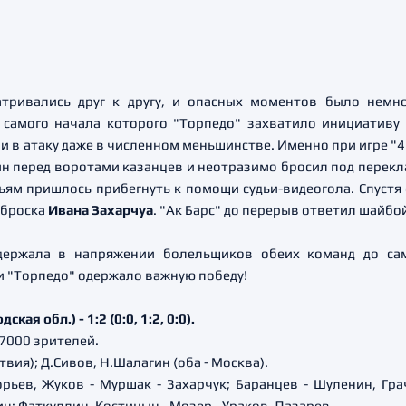
тривались друг к другу, и опасных моментов было немно
 самого начала которого "Торпедо" захватило инициативу
 в атаку даже в численном меньшинстве. Именно при игре "4 
н перед воротами казанцев и неотразимо бросил под перекл
дьям пришлось прибегнуть к помощи судьи-видеогола. Спуст
 броска
Ивана Захарчуа
. "Ак Барс" до перерыв ответил шайбо
 держала в напряжении болельщиков обеих команд до са
и "Торпедо" одержало важную победу!
ая обл.) - 1:2 (0:0, 1:2, 0:0).
 7000 зрителей.
твия); Д.Сивов, Н.Шалагин (оба - Москва).
рьев, Жуков - Муршак - Захарчук; Баранцев - Шуленин, Грач
н; Фаткуллин, Костицын - Мозер - Ураков, Лазарев.