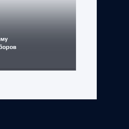
КЛУБ
мму
боров
«Торпедо» в
3 августа 2026 г.