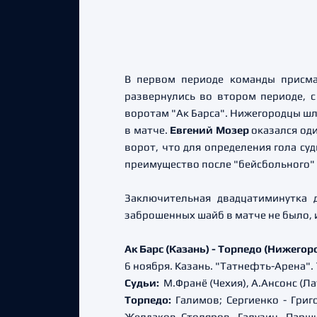
В первом периоде команды присма
развернулись во втором периоде, с
воротам "Ак Барса". Нижегородцы шли
в матче.
Евгений Мозер
оказался оди
ворот, что для определения гола су
преимущество после "бейсбольного"
Заключительная двадцатиминутка
заброшенных шайб в матче не было, 
Ак Барс (Казань) - Торпедо (Нижегородск
6 ноября. Казань. "Татнефть-Арена".
Судьи:
М.Франё (Чехия), А.Ансонс (Ла
Торпедо:
Галимов; Сергиенко - Григо
Желдаков, Столяров - Галузин - Парши