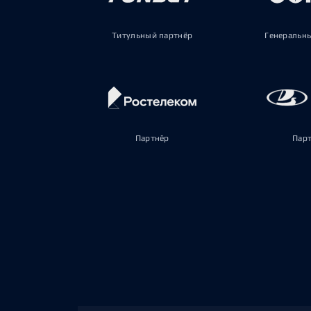
Титульный партнёр
Генеральн
Партнёр
Пар