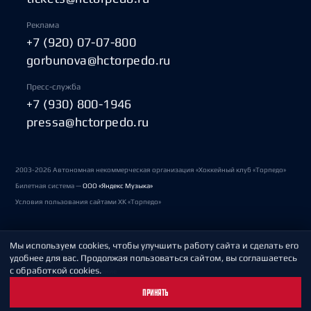
Реклама
+7 (920) 07-07-800
gorbunova@hctorpedo.ru
Пресс-служба
+7 (930) 800-1946
pressa@hctorpedo.ru
2003-2026 Автономная некоммерческая организация «Хоккейный клуб «Торпедо»
Билетная система —
ООО «Яндекс Музыка»
Условия пользования сайтами ХК «Торпедо»
Мы используем cookies, чтобы улучшить работу сайта и сделать его
Политика обработки персональных данных
удобнее для вас. Продолжая пользоваться сайтом, вы соглашаетесь
с обработкой cookies.
Пользовательское соглашение
ПРИНЯТЬ
Охрана труда