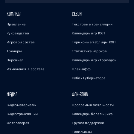
КОМАНДА
СЕЗОН
Правление
Текстовые трансляции
Руководство
Календарь игр КХЛ
Игровой состав
Турнирные таблицы КХЛ
Тренеры
Статистика игроков
Персонал
Календарь игр «Торпедо»
Изменения в составе
Плей-офф
Кубок Губернатора
МЕДИА
ФАН-ЗОНА
Видеоматериалы
Программа лояльности
Видеотрансляции
Календарь болельщика
Фотогалерея
Группа поддержки
Талисманы