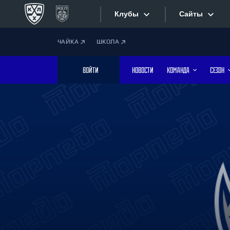
Клубы
Сайты
ЧАЙКА
ШКОЛА
Конференция «Запад»
Сайты
ВОЙТИ
НОВОСТИ
КОМАНДА
СЕЗОН
Дивизион Боброва
Лада
Видеотран
СКА
Хайлайты
Спартак
Торпедо
Текстовые
ХК Сочи
Интернет-
Дивизион Тарасова
Фотобанк
Динамо Мн
Динамо М
Приложе