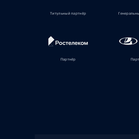
Титульный партнёр
Генеральн
Партнёр
Пар