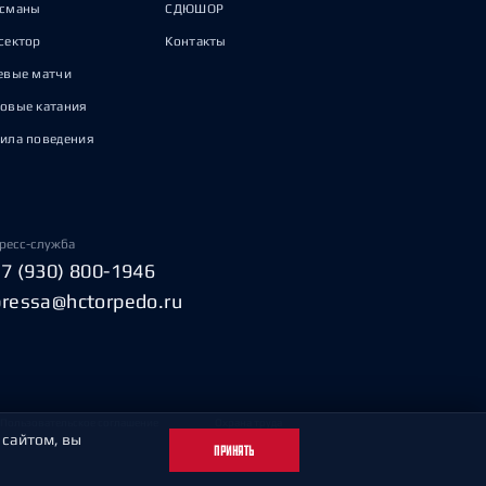
исманы
СДЮШОР
сектор
Контакты
евые матчи
овые катания
ила поведения
ресс-служба
+7 (930) 800-1946
pressa@hctorpedo.ru
Пользовательское соглашение
Охрана труда
 сайтом, вы
ПРИНЯТЬ