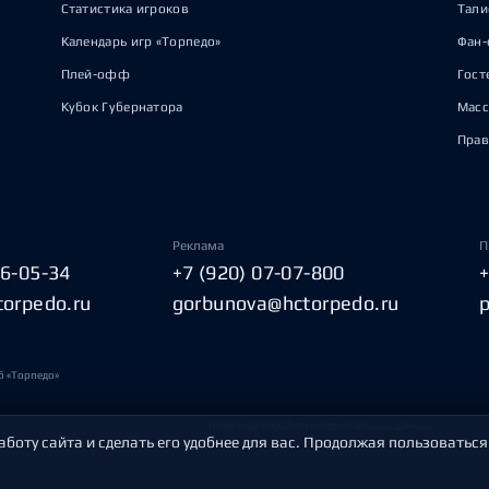
Статистика игроков
Тал
Календарь игр «Торпедо»
Фан-
Плей-офф
Гост
Кубок Губернатора
Масс
Прав
Реклама
П
06-05-34
+7 (920) 07-07-800
torpedo.ru
gorbunova@hctorpedo.ru
б «Торпедо»
Политика обработки персональных данных
аботу сайта и сделать его удобнее для вас. Продолжая пользоваться