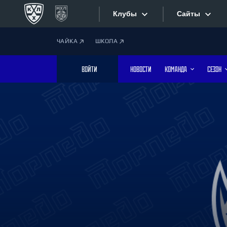
Клубы
Сайты
ЧАЙКА
ШКОЛА
Конференция «Запад»
Сайты
ВОЙТИ
НОВОСТИ
КОМАНДА
СЕЗОН
Дивизион Боброва
Лада
Видеотран
СКА
Хайлайты
Спартак
Торпедо
Текстовые
ХК Сочи
Интернет-
Дивизион Тарасова
Фотобанк
Динамо Мн
Динамо М
Приложе