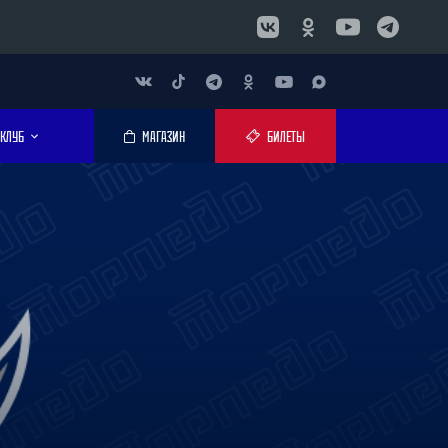
КЛУБ
МАГАЗИН
БИЛЕТЫ