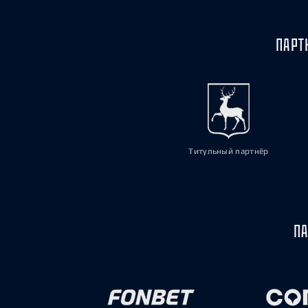
ПАРТ
Титульный партнёр
ПА