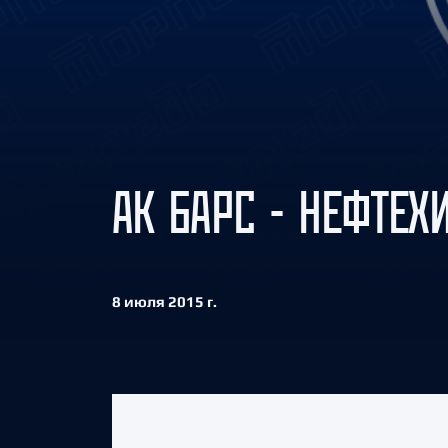
Локомотив
Северсталь
ЦСКА
Шанхайские Драконы
АК БАРС - НЕФТЕХИ
8 июля 2015 г.