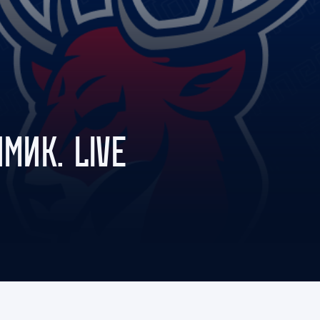
Амур
Барыс
Салават Юлаев
Сибирь
МИК. LIVE