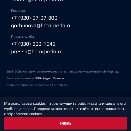
Реклама
+7 (920) 07-07-800
gorbunova@hctorpedo.ru
Пресс-служба
+7 (930) 800-1946
pressa@hctorpedo.ru
2003-2026 Автономная некоммерческая организация «Хоккейный клуб «Торпедо»
Билетная система —
ООО «Яндекс Музыка»
Условия пользования сайтами ХК «Торпедо»
Мы используем cookies, чтобы улучшить работу сайта и сделать его
Политика обработки персональных данных
удобнее для вас. Продолжая пользоваться сайтом, вы соглашаетесь
с обработкой cookies.
Пользовательское соглашение
ПРИНЯТЬ
Охрана труда