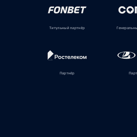
Титульный партнёр
Генеральн
Партнёр
Пар