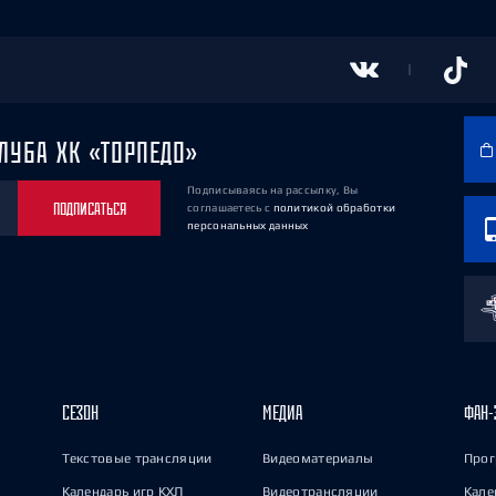
ЛУБА ХК «ТОРПЕДО»
Подписываясь на рассылку, Вы
ПОДПИСАТЬСЯ
соглашаетесь
с
политикой обработки
персональных данных
СЕЗОН
МЕДИА
ФАН-
Текстовые трансляции
Видеоматериалы
Прог
Календарь игр КХЛ
Видеотрансляции
Кале