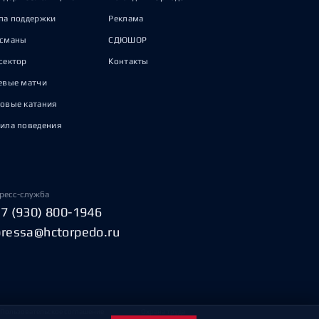
па поддержки
Реклама
исманы
СДЮШОР
сектор
Контакты
евые матчи
овые катания
ила поведения
ресс-служба
+7 (930) 800-1946
pressa@hctorpedo.ru
Пользовательское соглашение
Охрана труда