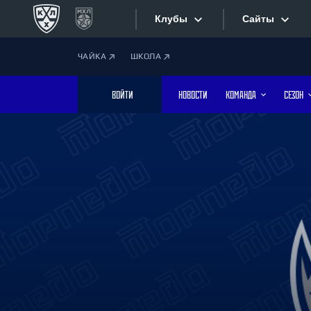
Клубы
Сайты
ЧАЙКА
ШКОЛА
Конференция «Запад»
Сайты
ВОЙТИ
НОВОСТИ
КОМАНДА
СЕЗОН
Дивизион Боброва
Лада
Видеотран
СКА
Хайлайты
Спартак
Торпедо
Текстовые
ХК Сочи
Интернет-
Дивизион Тарасова
Фотобанк
Динамо Мн
Динамо М
Приложе