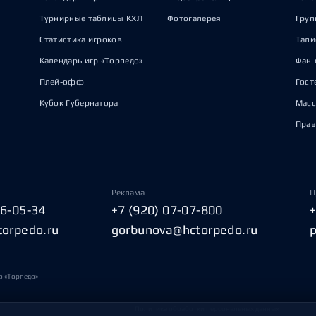
Турнирные таблицы КХЛ
Фотогалерея
Груп
Статистика игроков
Тал
Календарь игр «Торпедо»
Фан-
Плей-офф
Гост
Кубок Губернатора
Масс
Прав
Реклама
П
06-05-34
+7 (920) 07-07-800
torpedo.ru
gorbunova@hctorpedo.ru
б «Торпедо»
Политика обработки персональных данных