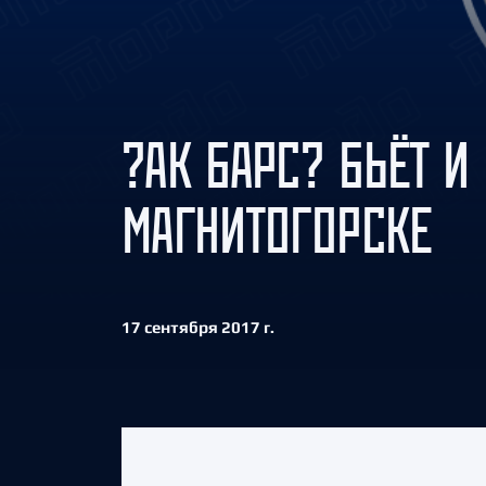
Локомотив
Северсталь
ЦСКА
Шанхайские Драконы
?АК БАРС? БЬЁТ И
МАГНИТОГОРСКЕ
17 сентября 2017 г.