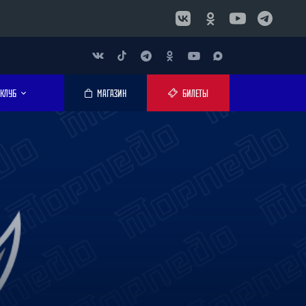
КЛУБ
МАГАЗИН
БИЛЕТЫ