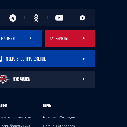
МАГАЗИН
БИЛЕТЫ
МОБИЛЬНОЕ ПРИЛОЖЕНИЕ
МХК ЧАЙКА
ЗОНА
КЛУБ
рамма лояльности
История «Торпедо»
ндарь болельщика
Легенды «Торпедо»