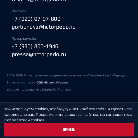
Реклама
+7 (920) 07-07-800
gorbunova@hctorpedo.ru
Пресс-служба
+7 (930) 800-1946
pressa@hctorpedo.ru
2003-2026 Автономная некоммерческая организация «Хоккейный клуб «Торпедо»
Билетная система —
ООО «Яндекс Музыка»
Условия пользования сайтами ХК «Торпедо»
Мы используем cookies, чтобы улучшить работу сайта и сделать его
Политика обработки персональных данных
удобнее для вас. Продолжая пользоваться сайтом, вы соглашаетесь
с обработкой cookies.
Пользовательское соглашение
ПРИНЯТЬ
Охрана труда