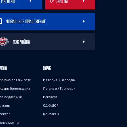
МАГАЗИН
БИЛЕТЫ
МОБИЛЬНОЕ ПРИЛОЖЕНИЕ
МХК ЧАЙКА
ЗОНА
КЛУБ
рамма лояльности
История «Торпедо»
ндарь болельщика
Легенды «Торпедо»
па поддержки
Реклама
исманы
СДЮШОР
сектор
Контакты
евые матчи