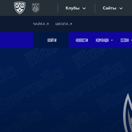
Клубы
Сайты
ЧАЙКА
ШКОЛА
Конференция «Запад»
Сайты
ВОЙТИ
НОВОСТИ
КОМАНДА
СЕЗОН
Дивизион Боброва
Лада
Видеотран
СКА
Хайлайты
Спартак
Торпедо
Текстовые
ХК Сочи
Интернет-
Дивизион Тарасова
Фотобанк
Динамо Мн
Динамо М
Приложе