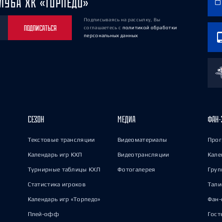
ЛУБА ХК «ТОРПЕДО»
Подписываясь на рассылку, Вы
ПОДПИСАТЬСЯ
соглашаетесь
с
политикой обработки
персональных данных
СЕЗОН
МЕДИА
ФАН-
Текстовые трансляции
Видеоматериалы
Прог
Календарь игр КХЛ
Видеотрансляции
Кале
Турнирные таблицы КХЛ
Фотогалерея
Груп
Статистика игроков
Тал
Календарь игр «Торпедо»
Фан-
Плей-офф
Гост