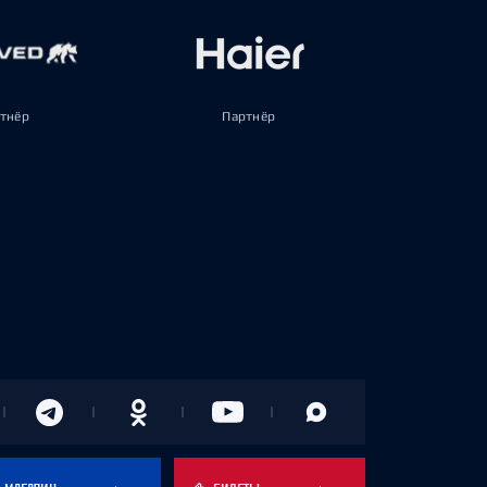
тнёр
Партнёр