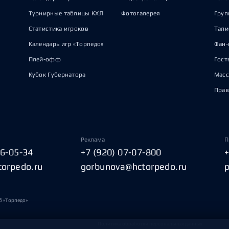
Турнирные таблицы КХЛ
Фотогалерея
Груп
Статистика игроков
Тал
Календарь игр «Торпедо»
Фан-
Плей-офф
Гост
Кубок Губернатора
Масс
Прав
Реклама
П
06-05-34
+7 (920) 07-07-800
torpedo.ru
gorbunova@hctorpedo.ru
б «Торпедо»
Политика обработки персональных данных