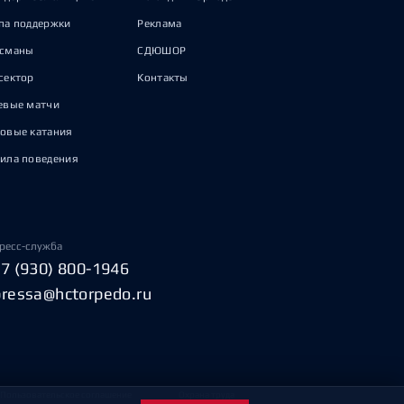
па поддержки
Реклама
исманы
СДЮШОР
сектор
Контакты
евые матчи
овые катания
ила поведения
ресс-служба
+7 (930) 800-1946
pressa@hctorpedo.ru
Пользовательское соглашение
Охрана труда