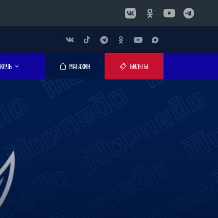
КЛУБ
МАГАЗИН
БИЛЕТЫ