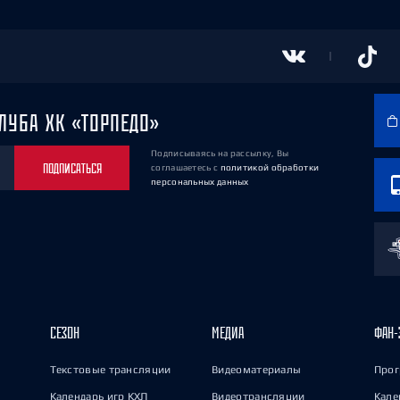
ЛУБА ХК «ТОРПЕДО»
Подписываясь на рассылку, Вы
ПОДПИСАТЬСЯ
соглашаетесь
с
политикой обработки
персональных данных
СЕЗОН
МЕДИА
ФАН-
Текстовые трансляции
Видеоматериалы
Прог
Календарь игр КХЛ
Видеотрансляции
Кале