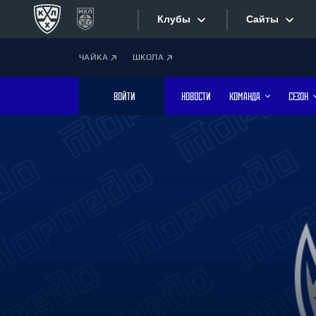
Клубы
Сайты
ЧАЙКА
ШКОЛА
Конференция «Запад»
Сайты
ВОЙТИ
НОВОСТИ
КОМАНДА
СЕЗОН
Дивизион Боброва
Лада
Видеотран
СКА
Хайлайты
Спартак
Торпедо
Текстовые
ХК Сочи
Интернет-
Дивизион Тарасова
Фотобанк
Динамо Мн
Динамо М
Приложе