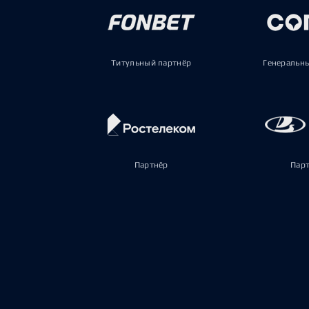
Титульный партнёр
Генеральн
Партнёр
Пар