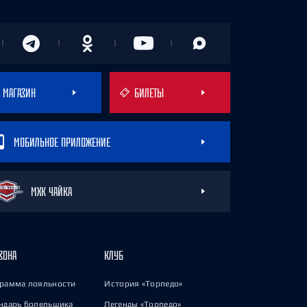
МАГАЗИН
БИЛЕТЫ
МОБИЛЬНОЕ ПРИЛОЖЕНИЕ
МХК ЧАЙКА
ЗОНА
КЛУБ
рамма лояльности
История «Торпедо»
ндарь болельщика
Легенды «Торпедо»