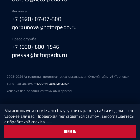
Реклама
+7 (920) 07-07-800
gorbunova@hctorpedo.ru
Пресс-служба
+7 (930) 800-1946
pressa@hctorpedo.ru
2003-2026 Автономная некоммерческая организация «Хоккейный клуб «Торпедо»
Билетная система —
ООО «Яндекс Музыка»
Условия пользования сайтами ХК «Торпедо»
Мы используем cookies, чтобы улучшить работу сайта и сделать его
Политика обработки персональных данных
удобнее для вас. Продолжая пользоваться сайтом, вы соглашаетесь
с обработкой cookies.
Пользовательское соглашение
ПРИНЯТЬ
Охрана труда