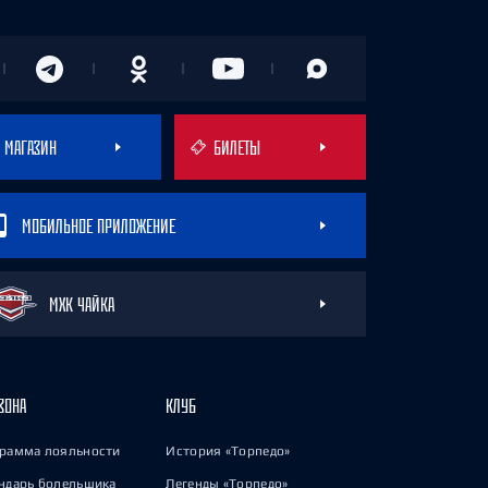
МАГАЗИН
БИЛЕТЫ
МОБИЛЬНОЕ ПРИЛОЖЕНИЕ
МХК ЧАЙКА
ЗОНА
КЛУБ
рамма лояльности
История «Торпедо»
ндарь болельщика
Легенды «Торпедо»