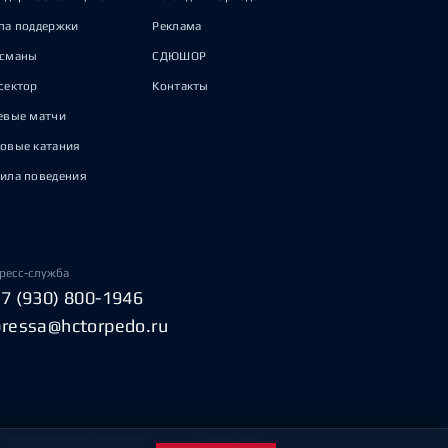
па поддержки
Реклама
исманы
СДЮШОР
сектор
Контакты
евые матчи
овые катания
ила поведения
ресс-служба
+7 (930) 800-1946
pressa@hctorpedo.ru
Пользовательское соглашение
Охрана труда