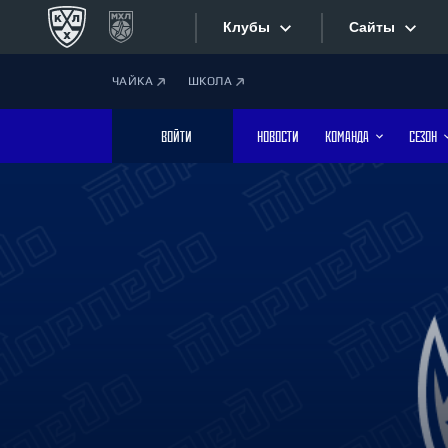
Клубы
Сайты
ЧАЙКА
ШКОЛА
Конференция «Запад»
Сайты
ВОЙТИ
НОВОСТИ
КОМАНДА
СЕЗОН
Дивизион Боброва
Лада
Видеотран
СКА
Хайлайты
Спартак
Торпедо
Текстовые
ХК Сочи
Интернет-
Дивизион Тарасова
Фотобанк
Динамо Мн
Динамо М
Приложе