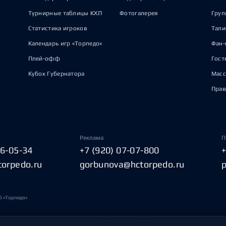
Турнирные таблицы КХЛ
Фотогалерея
Груп
Статистика игроков
Тал
Календарь игр «Торпедо»
Фан-
Плей-офф
Гост
Кубок Губернатора
Масс
Прав
Реклама
П
06-05-34
+7 (920) 07-07-800
torpedo.ru
gorbunova@hctorpedo.ru
б «Торпедо»
Политика обработки персональных данных