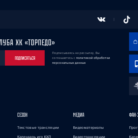
ЛУБА ХК «ТОРПЕДО»
Подписываясь на рассылку, Вы
ПОДПИСАТЬСЯ
соглашаетесь
с
политикой обработки
персональных данных
СЕЗОН
МЕДИА
ФАН-
Текстовые трансляции
Видеоматериалы
Прог
Календарь игр КХЛ
Видеотрансляции
Кале