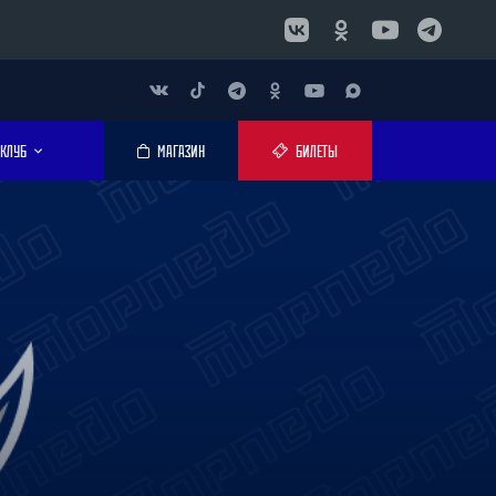
КЛУБ
МАГАЗИН
БИЛЕТЫ