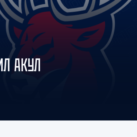
Амур
Барыс
Салават Юлаев
Сибирь
ИЛ АКУЛ