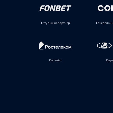
Титульный партнёр
Генеральн
Партнёр
Пар