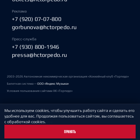
Реклама
+7 (920) 07-07-800
gorbunova@hctorpedo.ru
Пресс-служба
+7 (930) 800-1946
pressa@hctorpedo.ru
2003-2026 Автономная некоммерческая организация «Хоккейный клуб «Торпедо»
Билетная система —
ООО «Яндекс Музыка»
Условия пользования сайтами ХК «Торпедо»
Мы используем cookies, чтобы улучшить работу сайта и сделать его
Политика обработки персональных данных
удобнее для вас. Продолжая пользоваться сайтом, вы соглашаетесь
с обработкой cookies.
Пользовательское соглашение
ПРИНЯТЬ
Охрана труда