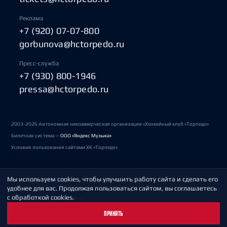
Реклама
+7 (920) 07-07-800
gorbunova@hctorpedo.ru
Пресс-служба
+7 (930) 800-1946
pressa@hctorpedo.ru
2003-2026 Автономная некоммерческая организация «Хоккейный клуб «Торпедо»
Билетная система —
ООО «Яндекс Музыка»
Условия пользования сайтами ХК «Торпедо»
Мы используем cookies, чтобы улучшить работу сайта и сделать его
Политика обработки персональных данных
удобнее для вас. Продолжая пользоваться сайтом, вы соглашаетесь
с обработкой cookies.
Пользовательское соглашение
ПРИНЯТЬ
Охрана труда