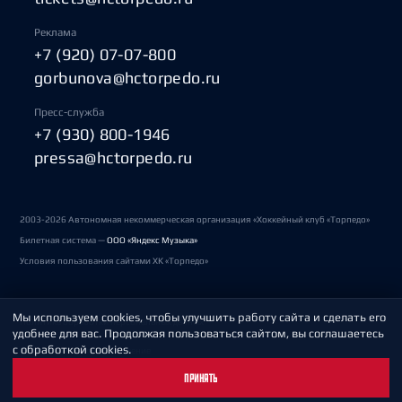
Реклама
+7 (920) 07-07-800
gorbunova@hctorpedo.ru
Пресс-служба
+7 (930) 800-1946
pressa@hctorpedo.ru
2003-2026 Автономная некоммерческая организация «Хоккейный клуб «Торпедо»
Билетная система —
ООО «Яндекс Музыка»
Условия пользования сайтами ХК «Торпедо»
Мы используем cookies, чтобы улучшить работу сайта и сделать его
Политика обработки персональных данных
удобнее для вас. Продолжая пользоваться сайтом, вы соглашаетесь
с обработкой cookies.
Пользовательское соглашение
ПРИНЯТЬ
Охрана труда