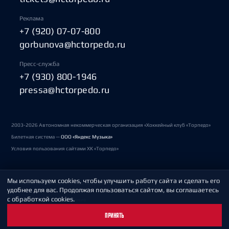
Реклама
+7 (920) 07-07-800
gorbunova@hctorpedo.ru
Пресс-служба
+7 (930) 800-1946
pressa@hctorpedo.ru
2003-2026 Автономная некоммерческая организация «Хоккейный клуб «Торпедо»
Билетная система —
ООО «Яндекс Музыка»
Условия пользования сайтами ХК «Торпедо»
Мы используем cookies, чтобы улучшить работу сайта и сделать его
Политика обработки персональных данных
удобнее для вас. Продолжая пользоваться сайтом, вы соглашаетесь
с обработкой cookies.
Пользовательское соглашение
ПРИНЯТЬ
Охрана труда