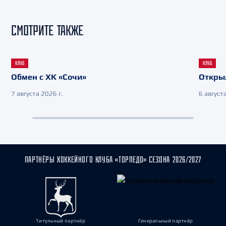
СМОТРИТЕ ТАКЖЕ
КЛУБ
КЛУБ
Обмен с ХК «Сочи»
Откры
7 августа 2026 г.
6 августа
ПАРТНЁРЫ ХОККЕЙНОГО КЛУБА «ТОРПЕДО» СЕЗОНА 2026/2027
Титульный партнёр
Генеральный партнёр