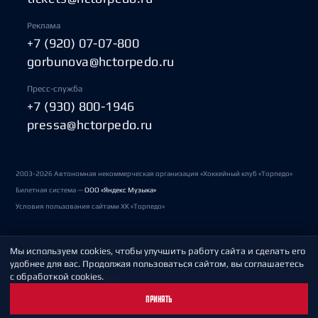
Реклама
+7 (920) 07-07-800
gorbunova@hctorpedo.ru
Пресс-служба
+7 (930) 800-1946
pressa@hctorpedo.ru
2003-2026 Автономная некоммерческая организация «Хоккейный клуб «Торпедо»
Билетная система —
ООО «Яндекс Музыка»
Условия пользования сайтами ХК «Торпедо»
Мы используем cookies, чтобы улучшить работу сайта и сделать его
Политика обработки персональных данных
удобнее для вас. Продолжая пользоваться сайтом, вы соглашаетесь
с обработкой cookies.
Пользовательское соглашение
ПРИНЯТЬ
Охрана труда