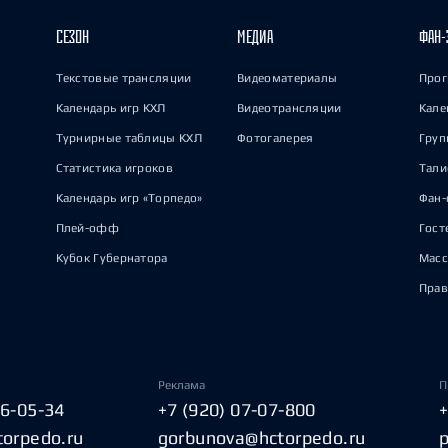
СЕЗОН
МЕДИА
ФАН-
Текстовые трансляции
Видеоматериалы
Прог
Календарь игр КХЛ
Видеотрансляции
Кале
Турнирные таблицы КХЛ
Фотогалерея
Груп
Статистика игроков
Тал
Календарь игр «Торпедо»
Фан-
Плей-офф
Гост
Кубок Губернатора
Масс
Прав
Реклама
П
06-05-34
+7 (920) 07-07-800
torpedo.ru
gorbunova@hctorpedo.ru