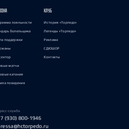
ЗОНА
КЛУБ
рамма лояльности
История «Торпедо»
ндарь болельщика
Легенды «Торпедо»
па поддержки
Реклама
исманы
СДЮШОР
сектор
Контакты
евые матчи
овые катания
ила поведения
ресс-служба
+7 (930) 800-1946
pressa@hctorpedo.ru