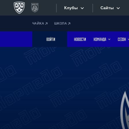
Клубы
Сайты
ЧАЙКА
ШКОЛА
Конференция «Запад»
Сайты
ВОЙТИ
НОВОСТИ
КОМАНДА
СЕЗОН
Дивизион Боброва
Лада
Видеотран
СКА
Хайлайты
Спартак
Торпедо
Текстовые
ХК Сочи
Интернет-
Дивизион Тарасова
Фотобанк
Динамо Мн
Динамо М
Приложе