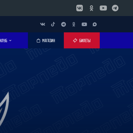
КЛУБ
МАГАЗИН
БИЛЕТЫ