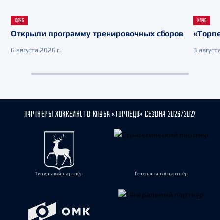
КЛУБ
КЛУБ
Открыли программу тренировочных сборов
«Торпе
6 августа 2026 г.
3 августа
ПАРТНЁРЫ ХОККЕЙНОГО КЛУБА «ТОРПЕДО» СЕЗОНА 2026/2027
Титульный партнёр
Генеральный партнёр