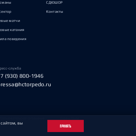
исманы
СДЮШОР
сектор
Контакты
евые матчи
овые катания
ила поведения
ресс-служба
+7 (930) 800-1946
pressa@hctorpedo.ru
Пользовательское соглашение
Охрана труда
 сайтом, вы
ПРИНЯТЬ