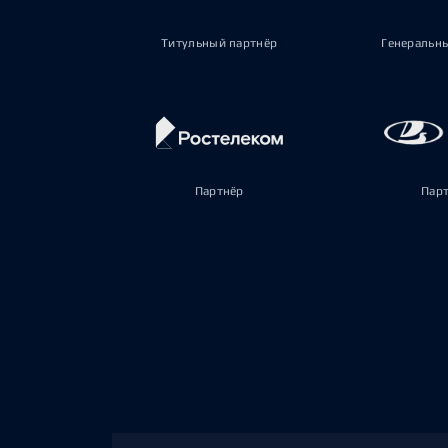
Титульный партнёр
Генеральн
Партнёр
Пар