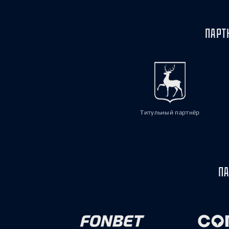
ПАРТ
Титульный партнёр
ПА