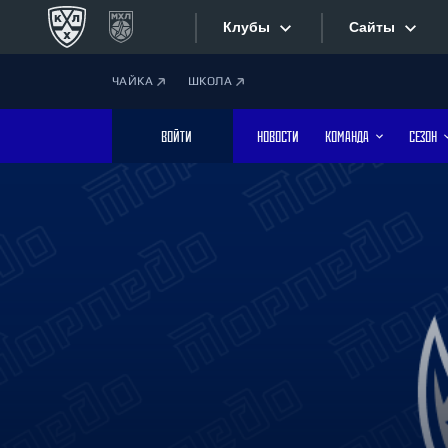
Клубы
Сайты
ЧАЙКА
ШКОЛА
Конференция «Запад»
Сайты
ВОЙТИ
НОВОСТИ
КОМАНДА
СЕЗОН
Дивизион Боброва
Лада
Видеотран
СКА
Хайлайты
Спартак
Торпедо
Текстовые
ХК Сочи
Интернет-
Дивизион Тарасова
Фотобанк
Динамо Мн
Динамо М
Приложе