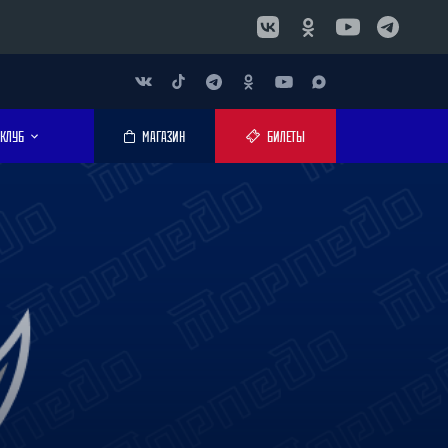
КЛУБ
МАГАЗИН
БИЛЕТЫ