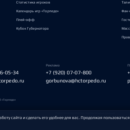
Статистика игроков
Тал
Календарь игр «Торпедо»
Фан-
Плей-офф
Гост
Кубок Губернатора
Масс
Прав
Реклама
П
06-05-34
+7 (920) 07-07-800
torpedo.ru
gorbunova@hctorpedo.ru
б «Торпедо»
Политика обработки персональных данных
аботу сайта и сделать его удобнее для вас. Продолжая пользоваться