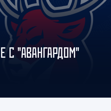
Амур
Барыс
Салават Юлаев
Сибирь
РЕ С "АВАНГАРДОМ"