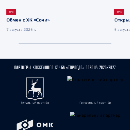
КЛУБ
КЛУБ
Обмен с ХК «Сочи»
Откры
7 августа 2026 г.
6 августа
ПАРТНЁРЫ ХОККЕЙНОГО КЛУБА «ТОРПЕДО» СЕЗОНА 2026/2027
Титульный партнёр
Генеральный партнёр