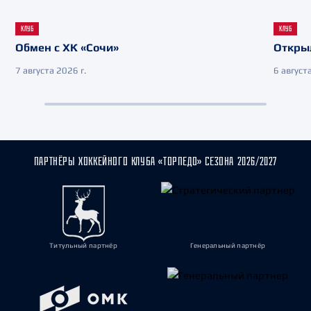
КЛУБ
КЛУБ
Обмен с ХК «Сочи»
Откры
7 августа 2026 г.
6 августа
ПАРТНЁРЫ ХОККЕЙНОГО КЛУБА «ТОРПЕДО» СЕЗОНА 2026/2027
Титульный партнёр
Генеральный партнёр