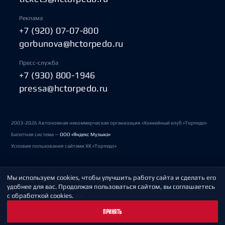
Реклама
+7 (920) 07-07-800
gorbunova@hctorpedo.ru
Пресс-служба
+7 (930) 800-1946
pressa@hctorpedo.ru
2003-2026 Автономная некоммерческая организация «Хоккейный клуб «Торпедо»
Билетная система —
ООО «Яндекс Музыка»
Условия пользования сайтами ХК «Торпедо»
Мы используем cookies, чтобы улучшить работу сайта и сделать его
Политика обработки персональных данных
удобнее для вас. Продолжая пользоваться сайтом, вы соглашаетесь
с обработкой cookies.
Пользовательское соглашение
ПРИНЯТЬ
Охрана труда