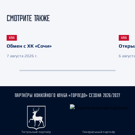
СМОТРИТЕ ТАКЖЕ
КЛУБ
КЛУБ
Обмен с ХК «Сочи»
Откры
7 августа 2026 г.
6 августа
ПАРТНЁРЫ ХОККЕЙНОГО КЛУБА «ТОРПЕДО» СЕЗОНА 2026/2027
Титульный партнёр
Генеральный партнёр