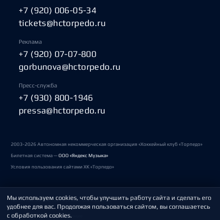
+7 (920) 006-05-34
tickets@hctorpedo.ru
Реклама
+7 (920) 07-07-800
gorbunova@hctorpedo.ru
Пресс-служба
+7 (930) 800-1946
pressa@hctorpedo.ru
2003-2026 Автономная некоммерческая организация «Хоккейный клуб «Торпедо»
Билетная система —
ООО «Яндекс Музыка»
Условия пользования сайтами ХК «Торпедо»
Мы используем cookies, чтобы улучшить работу сайта и сделать его
Политика обработки персональных данных
удобнее для вас. Продолжая пользоваться сайтом, вы соглашаетесь
с обработкой cookies.
Пользовательское соглашение