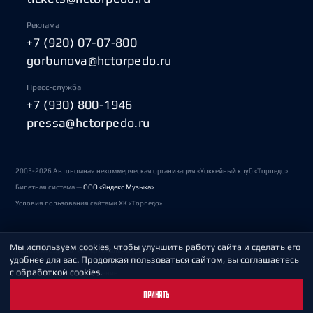
Реклама
+7 (920) 07-07-800
gorbunova@hctorpedo.ru
Пресс-служба
+7 (930) 800-1946
pressa@hctorpedo.ru
2003-2026 Автономная некоммерческая организация «Хоккейный клуб «Торпедо»
Билетная система —
ООО «Яндекс Музыка»
Условия пользования сайтами ХК «Торпедо»
Мы используем cookies, чтобы улучшить работу сайта и сделать его
Политика обработки персональных данных
удобнее для вас. Продолжая пользоваться сайтом, вы соглашаетесь
с обработкой cookies.
Пользовательское соглашение
ПРИНЯТЬ
Охрана труда