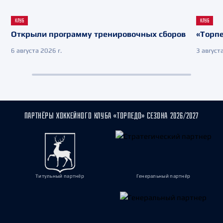
КЛУБ
КЛУБ
Открыли программу тренировочных сборов
«Торпе
6 августа 2026 г.
3 августа
ПАРТНЁРЫ ХОККЕЙНОГО КЛУБА «ТОРПЕДО» СЕЗОНА 2026/2027
Титульный партнёр
Генеральный партнёр