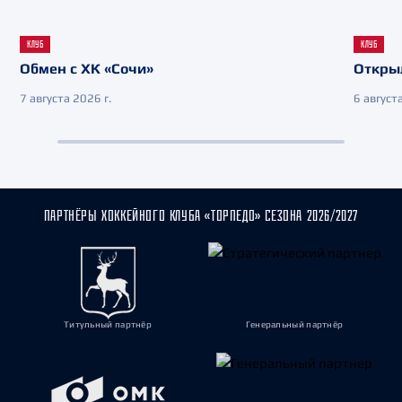
КЛУБ
КЛУБ
Обмен с ХК «Сочи»
Откры
7 августа 2026 г.
6 августа
ПАРТНЁРЫ ХОККЕЙНОГО КЛУБА «ТОРПЕДО» СЕЗОНА 2026/2027
Титульный партнёр
Генеральный партнёр