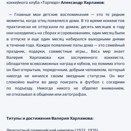
хоккейного клуба «Торпедо»
Александр Харламов
:
— Главные мои детские воспоминания — это те редкие
моменты, когда отец появлялся дома. В то время хоккеистов
практически не отпускали по домам, десять месяцев в году
они находились на сборах и соревнованиях, один месяц были
в отпуске и еще один месяц набирался выходными днями
в течение года. Каждое появление папы дома — это семейный
праздник, подарки, совместные игры… Весь мир знает
Валерия Харламова как заслуженного хоккеиста,
обладателя всевозможных наград и кубков, но помимо этого
он был открытым, порядочным, добрым человеком, который
никогда не кичился своим звездным статусом. Он мог
спокойно выйти во двор поиграть в футбол с соседями
по подъезду. Никогда никого не обделял вниманием,
не отказывал в общении или автографах.
Титулы и достижения Валерия Харламова:
Двукратный олимпийский чемпион (1972, 1976).