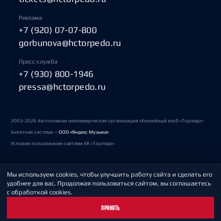
Реклама
+7 (920) 07-07-800
gorbunova@hctorpedo.ru
Пресс-служба
+7 (930) 800-1946
pressa@hctorpedo.ru
2003-2026 Автономная некоммерческая организация «Хоккейный клуб «Торпедо»
Билетная система —
ООО «Яндекс Музыка»
Условия пользования сайтами ХК «Торпедо»
Мы используем cookies, чтобы улучшить работу сайта и сделать его
Политика обработки персональных данных
удобнее для вас. Продолжая пользоваться сайтом, вы соглашаетесь
с обработкой cookies.
Пользовательское соглашение
ПРИНЯТЬ
Охрана труда