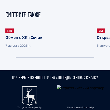
СМОТРИТЕ ТАКЖЕ
КЛУБ
КЛУБ
Обмен с ХК «Сочи»
Откры
7 августа 2026 г.
6 августа
ПАРТНЁРЫ ХОККЕЙНОГО КЛУБА «ТОРПЕДО» СЕЗОНА 2026/2027
Титульный партнёр
Генеральный партнёр