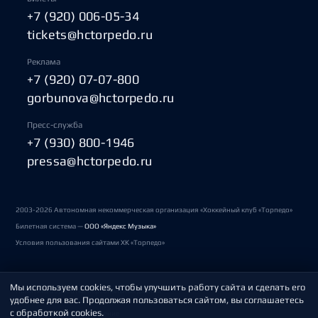
+7 (920) 006-05-34
tickets@hctorpedo.ru
Реклама
+7 (920) 07-07-800
gorbunova@hctorpedo.ru
Пресс-служба
+7 (930) 800-1946
pressa@hctorpedo.ru
2003-2026 Автономная некоммерческая организация «Хоккейный клуб «Торпедо»
Билетная система —
ООО «Яндекс Музыка»
Условия пользования сайтами ХК «Торпедо»
Мы используем cookies, чтобы улучшить работу сайта и сделать его
Политика обработки персональных данных
удобнее для вас. Продолжая пользоваться сайтом, вы соглашаетесь
с обработкой cookies.
Пользовательское соглашение