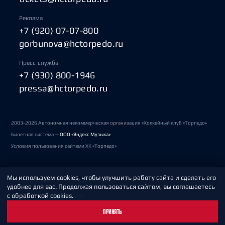
Реклама
+7 (920) 07-07-800
gorbunova@hctorpedo.ru
Пресс-служба
+7 (930) 800-1946
pressa@hctorpedo.ru
2003-2026 Автономная некоммерческая организация «Хоккейный клуб «Торпедо»
Билетная система —
ООО «Яндекс Музыка»
Условия пользования сайтами ХК «Торпедо»
Мы используем cookies, чтобы улучшить работу сайта и сделать его
Политика обработки персональных данных
удобнее для вас. Продолжая пользоваться сайтом, вы соглашаетесь
с обработкой cookies.
Пользовательское соглашение
ПРИНЯТЬ
Охрана труда