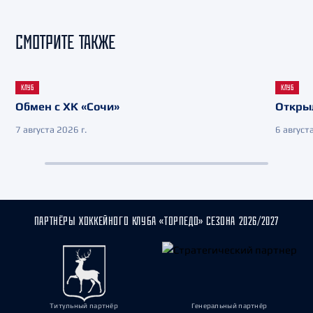
СМОТРИТЕ ТАКЖЕ
КЛУБ
КЛУБ
Обмен с ХК «Сочи»
Откры
7 августа 2026 г.
6 августа
ПАРТНЁРЫ ХОККЕЙНОГО КЛУБА «ТОРПЕДО» СЕЗОНА 2026/2027
Титульный партнёр
Генеральный партнёр