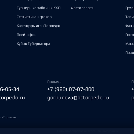
Турнирные таблицы КХЛ
Фотогалерея
Груп
Статистика игроков
Тал
Календарь игр «Торпедо»
Фан-
Плей-офф
Гост
Кубок Губернатора
Масс
Прав
Реклама
П
06-05-34
+7 (920) 07-07-800
torpedo.ru
gorbunova@hctorpedo.ru
б «Торпедо»
Политика обработки персональных данных