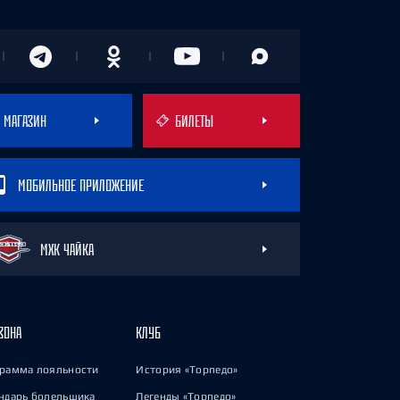
МАГАЗИН
БИЛЕТЫ
МОБИЛЬНОЕ ПРИЛОЖЕНИЕ
МХК ЧАЙКА
ЗОНА
КЛУБ
рамма лояльности
История «Торпедо»
ндарь болельщика
Легенды «Торпедо»