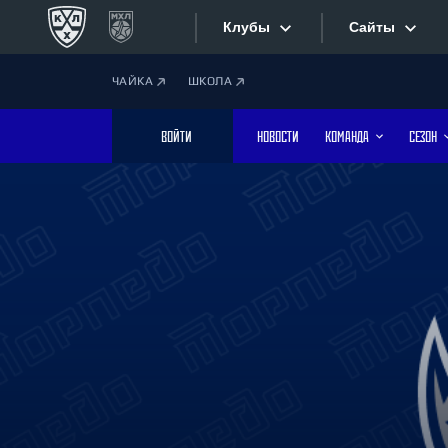
Клубы
Сайты
ЧАЙКА
ШКОЛА
Конференция «Запад»
Сайты
ВОЙТИ
НОВОСТИ
КОМАНДА
СЕЗОН
Дивизион Боброва
Лада
Видеотран
СКА
Хайлайты
Спартак
Торпедо
Текстовые
ХК Сочи
Интернет-
Дивизион Тарасова
Фотобанк
Динамо Мн
Динамо М
Приложе