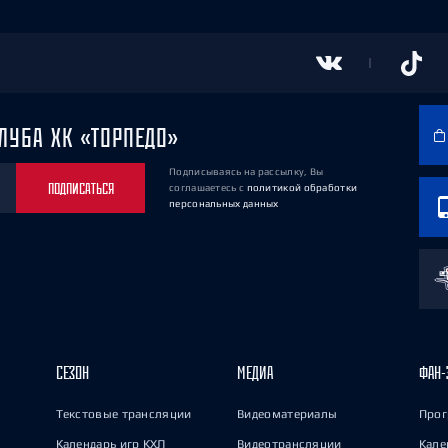
ЛУБА ХК «ТОРПЕДО»
Подписываясь на рассылку, Вы
ПОДПИСАТЬСЯ
соглашаетесь
с
политикой обработки
персональных данных
СЕЗОН
МЕДИА
ФАН-
Текстовые трансляции
Видеоматериалы
Прог
Календарь игр КХЛ
Видеотрансляции
Кале