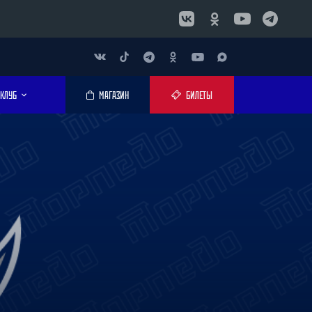
КЛУБ
МАГАЗИН
БИЛЕТЫ