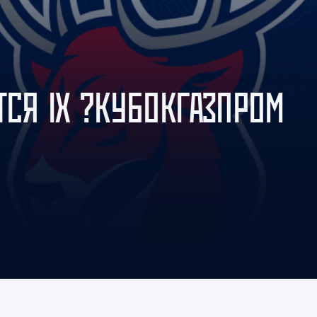
Амур
Барыс
Салават Юлаев
Сибирь
ТСЯ IX ?КУБОКГАЗПРОМ