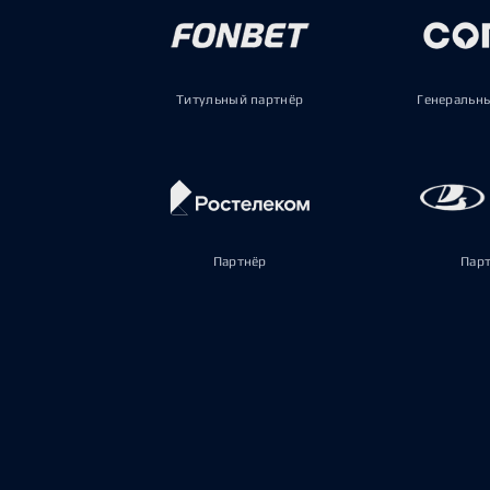
Титульный партнёр
Генеральн
Партнёр
Пар