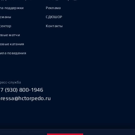
па поддержки
Реклама
исманы
СДЮШОР
сектор
Контакты
евые матчи
овые катания
ила поведения
ресс-служба
+7 (930) 800-1946
pressa@hctorpedo.ru
Пользовательское соглашение
Охрана труда