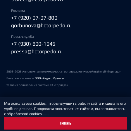
Реклама
+7 (920) 07-07-800
gorbunova@hctorpedo.ru
Пресс-служба
+7 (930) 800-1946
pressa@hctorpedo.ru
2003-2026 Автономная некоммерческая организация «Хоккейный клуб «Торпедо»
Билетная система —
ООО «Яндекс Музыка»
Условия пользования сайтами ХК «Торпедо»
Мы используем cookies, чтобы улучшить работу сайта и сделать его
Политика обработки персональных данных
удобнее для вас. Продолжая пользоваться сайтом, вы соглашаетесь
с обработкой cookies.
Пользовательское соглашение
ПРИНЯТЬ
Охрана труда