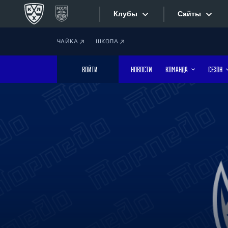
Клубы
Сайты
ЧАЙКА
ШКОЛА
Конференция «Запад»
Сайты
ВОЙТИ
НОВОСТИ
КОМАНДА
СЕЗОН
Дивизион Боброва
Лада
Видеотран
СКА
Хайлайты
Спартак
Торпедо
Текстовые
ХК Сочи
Интернет-
Дивизион Тарасова
Фотобанк
Динамо Мн
Динамо М
Приложе