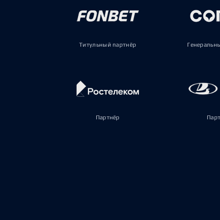
Титульный партнёр
Генеральн
Партнёр
Пар