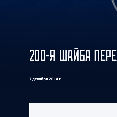
Локомотив
Северсталь
ЦСКА
Шанхайские Драконы
200-Я ШАЙБА ПЕР
7 декабря 2014 г.