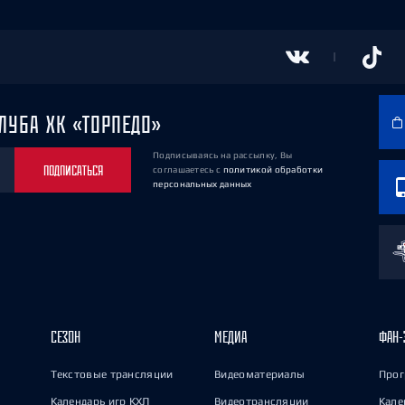
ЛУБА ХК «ТОРПЕДО»
Подписываясь на рассылку, Вы
ПОДПИСАТЬСЯ
соглашаетесь
с
политикой обработки
персональных данных
СЕЗОН
МЕДИА
ФАН-
Текстовые трансляции
Видеоматериалы
Прог
Календарь игр КХЛ
Видеотрансляции
Кале