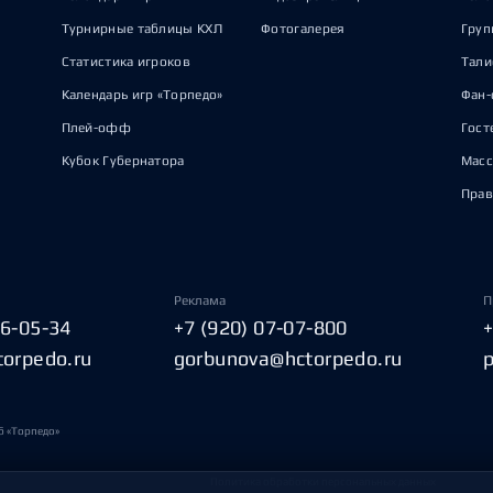
Турнирные таблицы КХЛ
Фотогалерея
Груп
Статистика игроков
Тал
Календарь игр «Торпедо»
Фан-
Плей-офф
Гост
Кубок Губернатора
Масс
Прав
Реклама
П
06-05-34
+7 (920) 07-07-800
torpedo.ru
gorbunova@hctorpedo.ru
б «Торпедо»
Политика обработки персональных данных