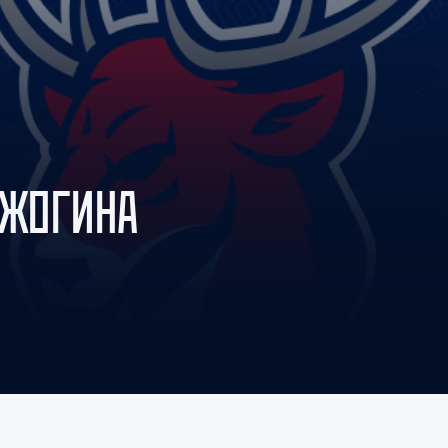
Амур
Барыс
Салават Юлаев
Сибирь
ЕЖОГИНА