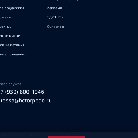
па поддержки
Реклама
исманы
СДЮШОР
сектор
Контакты
евые матчи
овые катания
ила поведения
ресс-служба
+7 (930) 800-1946
pressa@hctorpedo.ru
Пользовательское соглашение
Охрана труда