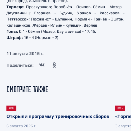
(Белгород), А.Михель (Саратов).
Торпедо:
Проскуряков; Воробьёв - Осипов, Сёмин - Мозер -
Даугавиньш; Егоршев - Будкин, Ураков - Рассказов -
Петтерссон; Лофквист - Шуленин, Норман - Грачёв - Эштон;
Калашников, Жердев - Ильин - Кулёмин, Веряев.
Голы:
0:1 - Сёмин (Мозер, Даугавиньш) - 17:45.
Штраф:
16 - 4 (Норман - 2).
11 августа 2016 г.
Поделиться:
СМОТРИТЕ ТАКЖЕ
КЛУБ
КЛУБ
Открыли программу тренировочных сборов
«Торпе
6 августа 2026 г.
3 августа