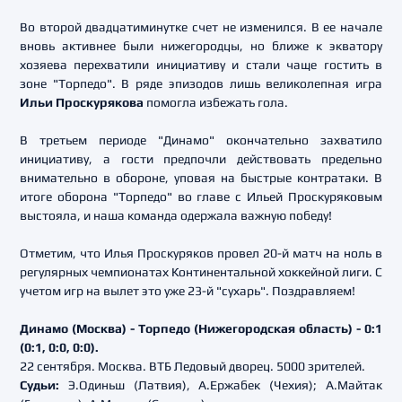
Во второй двадцатиминутке счет не изменился. В ее начале
вновь активнее были нижегородцы, но ближе к экватору
хозяева перехватили инициативу и стали чаще гостить в
зоне "Торпедо". В ряде эпизодов лишь великолепная игра
Ильи Проскурякова
помогла избежать гола.
В третьем периоде "Динамо" окончательно захватило
инициативу, а гости предпочли действовать предельно
внимательно в обороне, уповая на быстрые контратаки. В
итоге оборона "Торпедо" во главе с Ильей Проскуряковым
выстояла, и наша команда одержала важную победу!
Отметим, что Илья Проскуряков провел 20-й матч на ноль в
регулярных чемпионатах Континентальной хоккейной лиги. С
учетом игр на вылет это уже 23-й "сухарь". Поздравляем!
Динамо (Москва) - Торпедо (Нижегородская область) - 0:1
(0:1, 0:0, 0:0).
22 сентября. Москва. ВТБ Ледовый дворец. 5000 зрителей.
Судьи:
Э.Одиньш (Латвия), А.Ержабек (Чехия); А.Майтак