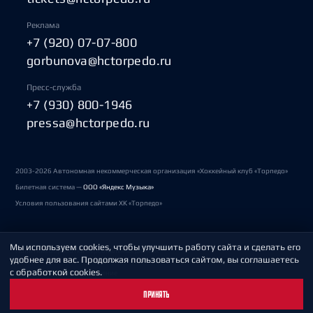
Реклама
+7 (920) 07-07-800
gorbunova@hctorpedo.ru
Пресс-служба
+7 (930) 800-1946
pressa@hctorpedo.ru
2003-2026 Автономная некоммерческая организация «Хоккейный клуб «Торпедо»
Билетная система —
ООО «Яндекс Музыка»
Условия пользования сайтами ХК «Торпедо»
Мы используем cookies, чтобы улучшить работу сайта и сделать его
Политика обработки персональных данных
удобнее для вас. Продолжая пользоваться сайтом, вы соглашаетесь
с обработкой cookies.
Пользовательское соглашение
ПРИНЯТЬ
Охрана труда