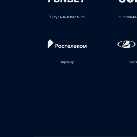
Титульный партнёр
Генеральн
Партнёр
Пар