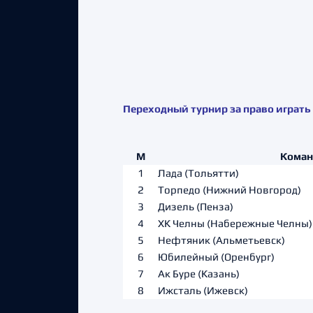
Переходный турнир за право играть в
М
Коман
1
Лада (Тольятти)
2
Торпедо (Нижний Новгород)
3
Дизель (Пенза)
4
ХК Челны (Набережные Челны)
5
Нефтяник (Альметьевск)
6
Юбилейный (Оренбург)
7
Ак Буре (Казань)
8
Ижсталь (Ижевск)