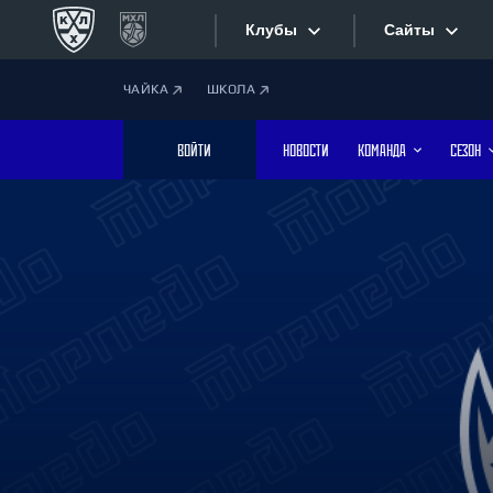
Клубы
Сайты
ЧАЙКА
ШКОЛА
Конференция «Запад»
Сайты
ВОЙТИ
НОВОСТИ
КОМАНДА
СЕЗОН
Дивизион Боброва
Лада
Видеотран
СКА
Хайлайты
Спартак
Торпедо
Текстовые
ХК Сочи
Интернет-
Дивизион Тарасова
Фотобанк
Динамо Мн
Динамо М
Приложе