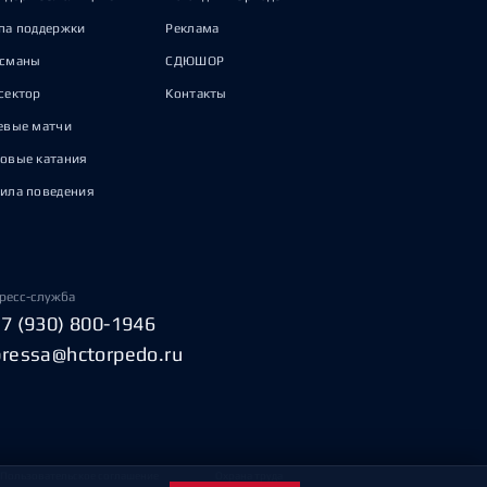
па поддержки
Реклама
исманы
СДЮШОР
сектор
Контакты
евые матчи
овые катания
ила поведения
ресс-служба
+7 (930) 800-1946
pressa@hctorpedo.ru
Пользовательское соглашение
Охрана труда