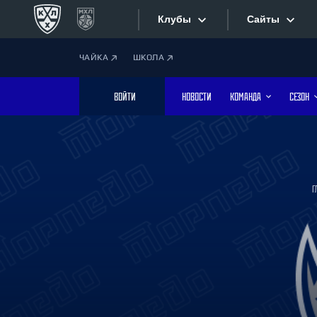
Клубы
Сайты
ЧАЙКА
ШКОЛА
Конференция «Запад»
Сайты
ВОЙТИ
НОВОСТИ
КОМАНДА
СЕЗОН
Дивизион Боброва
Лада
Видеотран
СКА
Хайлайты
Спартак
Г
Торпедо
Текстовые
ХК Сочи
Интернет-
Дивизион Тарасова
Фотобанк
Динамо Мн
Динамо М
Приложе