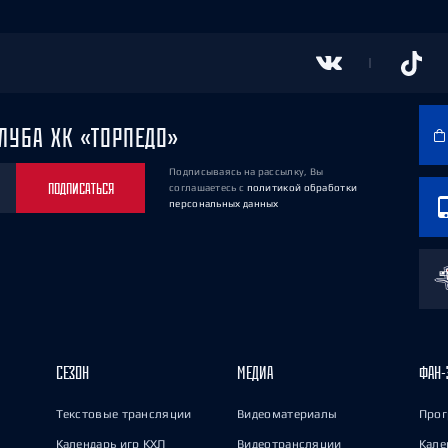
ЛУБА ХК «ТОРПЕДО»
Подписываясь на рассылку, Вы
ПОДПИСАТЬСЯ
соглашаетесь
с
политикой обработки
персональных данных
СЕЗОН
МЕДИА
ФАН-
Текстовые трансляции
Видеоматериалы
Прог
Календарь игр КХЛ
Видеотрансляции
Кале