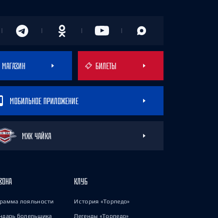
МАГАЗИН
БИЛЕТЫ
МОБИЛЬНОЕ ПРИЛОЖЕНИЕ
МХК ЧАЙКА
ЗОНА
КЛУБ
рамма лояльности
История «Торпедо»
ндарь болельщика
Легенды «Торпедо»