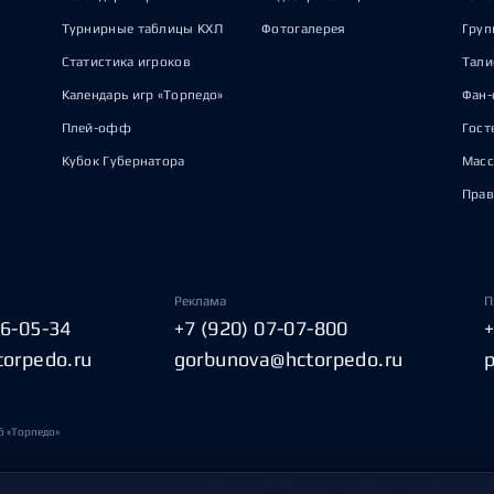
Турнирные таблицы КХЛ
Фотогалерея
Груп
Статистика игроков
Тал
Календарь игр «Торпедо»
Фан-
Плей-офф
Гост
Кубок Губернатора
Масс
Прав
Реклама
П
06-05-34
+7 (920) 07-07-800
torpedo.ru
gorbunova@hctorpedo.ru
б «Торпедо»
Политика обработки персональных данных