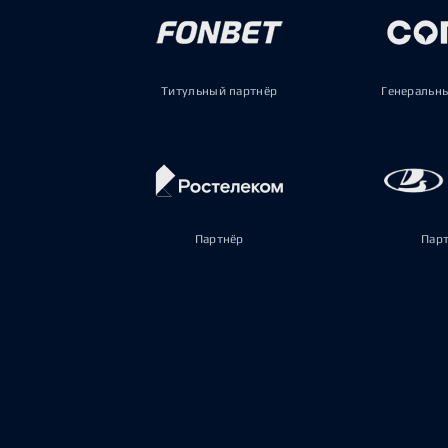
Титульный партнёр
Генеральн
Партнёр
Пар