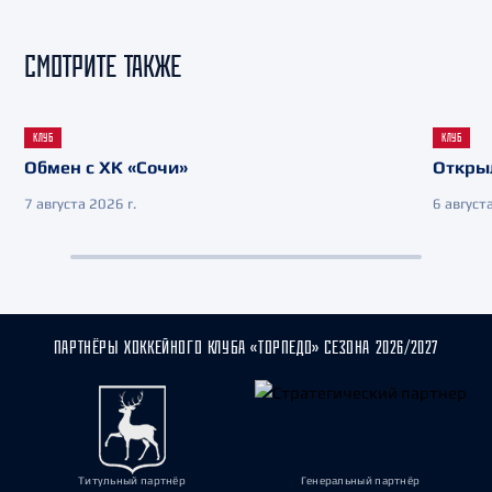
СМОТРИТЕ ТАКЖЕ
КЛУБ
КЛУБ
Обмен с ХК «Сочи»
Откры
7 августа 2026 г.
6 августа
ПАРТНЁРЫ ХОККЕЙНОГО КЛУБА «ТОРПЕДО» СЕЗОНА 2026/2027
Титульный партнёр
Генеральный партнёр