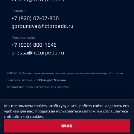
Реклама
+7 (920) 07-07-800
gorbunova@hctorpedo.ru
Пресс-служба
+7 (930) 800-1946
pressa@hctorpedo.ru
2003-2026 Автономная некоммерческая организация «Хоккейный клуб «Торпедо»
Билетная система —
ООО «Яндекс Музыка»
Условия пользования сайтами ХК «Торпедо»
Мы используем cookies, чтобы улучшить работу сайта и сделать его
Политика обработки персональных данных
удобнее для вас. Продолжая пользоваться сайтом, вы соглашаетесь
с обработкой cookies.
Пользовательское соглашение
ПРИНЯТЬ
Охрана труда